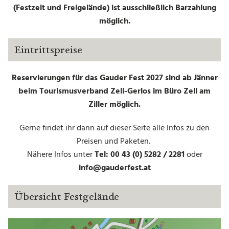
Preise
(Festzelt und Freigelände) ist ausschließlich Barzahlung
Übersicht Festgelände
möglich.
Reservierung
Unterkünfte
Eintrittspreise
Öffnungszeiten Büro TVB
Reservierungen für das Gauder Fest 2027 sind ab Jänner
Zell am Ziller
beim Tourismusverband Zell-Gerlos im Büro Zell am
Shuttle- und Zubringerbusse
Ziller möglich.
Gauder Taxi
Gerne findet ihr dann auf dieser Seite alle Infos zu den
Zeltplan
Preisen und Paketen.
Umzug
Nähere Infos unter
Tel:
00 43 (0) 5282 / 2281
oder
Verkehrsregelung und
info@gauderfest.at
Parken
Fundsachen
Übersicht Festgelände
WISSENSWERTES