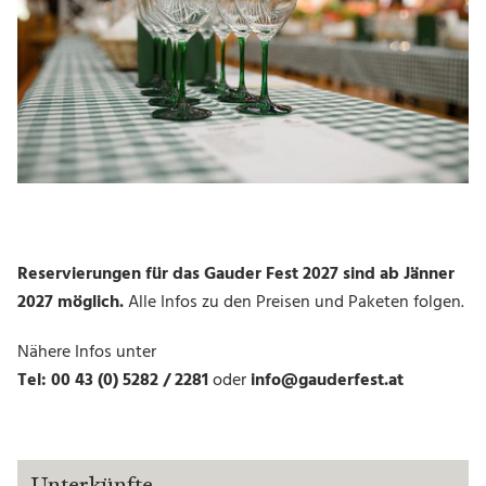
Gauder Fest 2019
Gauder Fest 2018
Gauder Fest 2017
Gauder Fest 2016
Gauder Fest Geschichte
NEWS
Reservierungen für das Gauder Fest 2027 sind ab Jänner
2027
möglich.
Alle Infos zu den Preisen und Paketen folgen
.
KONTAKT
Nähere Infos unter
Tel:
00 43 (0) 5282 / 2281
oder
info@gauderfest.at
JOBS