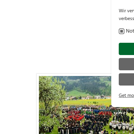
Wir ver
verbes
Not
Get mo