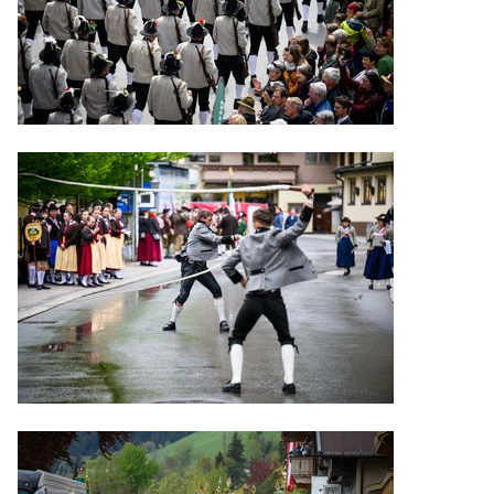
Preise
Übersicht Festgelände
Reservierung
Unterkünfte
Öffnungszeiten Büro TVB
Zell am Ziller
Shuttle- und Zubringerbusse
Gauder Taxi
Zeltplan
Umzug
Verkehrsregelung und
Parken
Fundsachen
WISSENSWERTES