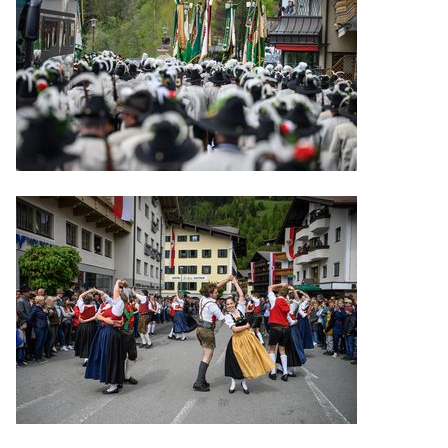
Geschichte
Bierkultur
Künstlersujets
Gambrinus Freunde
IMPRESSIONEN
Videos
Gauder Fest 2026
Gauder Fest 2025
Gauder Fest 2024
Gauder Fest 2023
Gauder Fest 2022