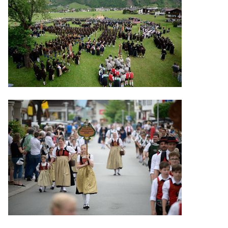
Geschichte
Bierkultur
Künstlersujets
Gambrinus Freunde
IMPRESSIONEN
Videos
Gauder Fest 2026
Gauder Fest 2025
Gauder Fest 2024
Gauder Fest 2023
Gauder Fest 2022