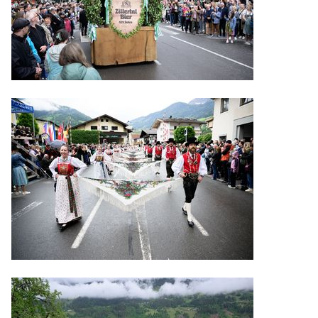
Preise
Übersicht Festgelände
Reservierung
Unterkünfte
Öffnungszeiten Büro TVB
Zell am Ziller
Shuttle- und Zubringerbusse
Gauder Taxi
Zeltplan
Umzug
Verkehrsregelung und
Parken
Fundsachen
WISSENSWERTES