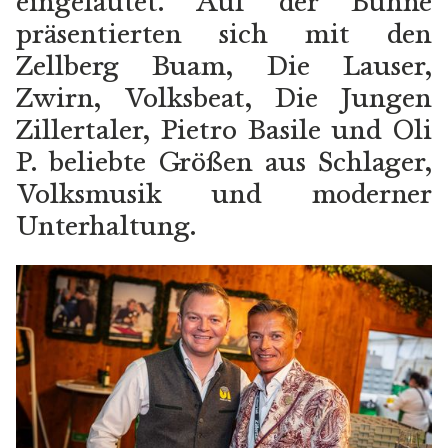
eingeläutet. Auf der Bühne
präsentierten sich mit den
Geschichte
Zellberg Buam, Die Lauser,
Bierkultur
Zwirn, Volksbeat, Die Jungen
Künstlersujets
Zillertaler, Pietro Basile und Oli
Gambrinus Freunde
P. beliebte Größen aus Schlager,
Volksmusik und moderner
IMPRESSIONEN
Unterhaltung.
Videos
Gauder Fest 2026
Gauder Fest 2025
Gauder Fest 2024
Gauder Fest 2023
Gauder Fest 2022