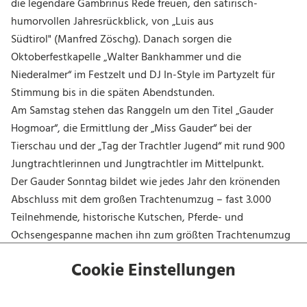
die legendäre Gambrinus Rede freuen, den satirisch-
humorvollen Jahresrückblick, von
„
Luis aus
Südtirol"
(Manfred Zöschg). Danach sorgen die
Oktoberfestkapelle „Walter Bankhammer und die
Niederalmer“ im Festzelt und DJ In-Style im Partyzelt für
Stimmung bis in die späten Abendstunden.
Am Samstag stehen das Ranggeln um den Titel „Gauder
Hogmoar“, die Ermittlung der „Miss Gauder“ bei der
Tierschau und der „Tag der Trachtler Jugend“ mit rund 900
Jungtrachtlerinnen und Jungtrachtler im Mittelpunkt.
Der Gauder Sonntag bildet wie jedes Jahr den krönenden
Abschluss mit dem großen Trachtenumzug – fast 3.000
Teilnehmende, historische Kutschen, Pferde- und
Ochsengespanne machen ihn zum größten Trachtenumzug
Österreichs.
Cookie Einstellungen
Tradition mit UNESCO-Prädikat
Das Gauder Fest gilt als das größte Frühlings- und