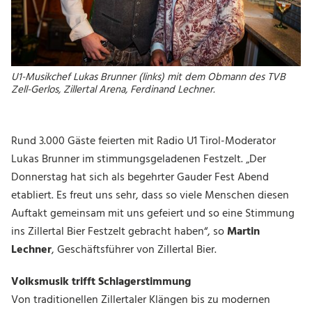
Gauder Fest 2019
Gauder Fest 2018
Gauder Fest 2017
Gauder Fest 2016
U1-Musikchef Lukas Brunner (links) mit dem Obmann des TVB
Zell-Gerlos, Zillertal Arena, Ferdinand Lechner.
Gauder Fest Geschichte
Rund 3.000 Gäste feierten mit Radio U1 Tirol-Moderator
NEWS
Lukas Brunner im stimmungsgeladenen Festzelt. „Der
Donnerstag hat sich als begehrter Gauder Fest Abend
etabliert. Es freut uns sehr, dass so viele Menschen diesen
KONTAKT
Auftakt gemeinsam mit uns gefeiert und so eine Stimmung
ins Zillertal Bier Festzelt gebracht
haben
“, so
Martin
JOBS
Lechner
, Geschäftsführer von Zillertal Bier.
Volksmusik trifft Schlagerstimmung
Von traditionellen Zillertaler Klängen bis zu modernen