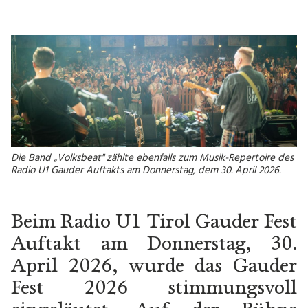
Preise
Übersicht Festgelände
Reservierung
Unterkünfte
Öffnungszeiten Büro TVB
Zell am Ziller
Shuttle- und Zubringerbusse
Gauder Taxi
Die Band „Volksbeat" zählte ebenfalls zum Musik-Re­per­toire des
Radio U1 Gauder Auftakts am Donnerstag, dem 30. April 2026.
Zeltplan
Umzug
Verkehrsregelung und
Beim Radio U1 Tirol Gauder Fest
Parken
Auftakt am Donnerstag, 30.
Fundsachen
April 2026, wurde das Gauder
Fest 2026 stimmungsvoll
WISSENSWERTES