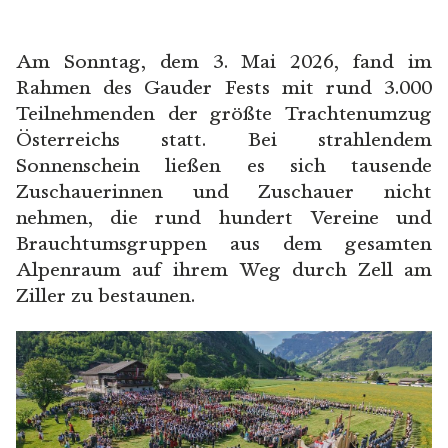
Reservierung
Unterkünfte
Öffnungszeiten Büro TVB
Am Sonntag, dem 3. Mai 2026, fand im
Zell am Ziller
Rahmen des Gauder Fests mit rund 3.000
Shuttle- und
Zubringerbusse
Teilnehmenden der größte Trachtenumzug
Gauder Taxi
Österreichs statt. Bei strahlendem
Zeltplan
Sonnenschein ließen es sich tausende
Umzug
Zuschauerinnen und Zuschauer nicht
Verkehrsregelung und
nehmen, die rund hundert Vereine und
Parken
Brauchtumsgruppen aus dem gesamten
Fundsachen
Alpenraum auf ihrem Weg durch Zell am
Ziller zu bestaunen.
WISSENSWERTES
Geschichte
Bierkultur
Künstlersujets
Gambrinus Freunde