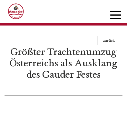
zurück
PROGRAMM
Größter Trachtenumzug
Mittwoch
Österreichs als Ausklang
Donnerstag
Freitag
des Gauder Festes
Samstag
Sonntag
FESTINFOS
Preise
Übersicht Festgelände