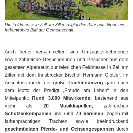
IMPRESSIONEN
Die Feldmesse in Zell am Ziller zeigt jedes Jahr aufs Neue ein
farbenfrohes Bild der Gemeinschaft.
Videos
Gauder Fest 2026
Gauder Fest 2025
Auch heuer versammelten sich Umzugsteilnehmende
Gauder Fest 2024
Gauder Fest 2023
sowie zahlreiche Besucherinnen und Besucher aus dem
Gauder Fest 2022
gesamten Alpenraum zur feierlichen Feldmesse in Zell am
Gauder Fest 2019
Ziller mit dem Innsbrucker Bischof Hermann Glettler. Im
Gauder Fest 2018
Anschluss rückte der große
Trachtenumzug
ganz nach
Gauder Fest 2017
dem Motto der Predigt „Freude am Leben“ in den
Gauder Fest 2016
Mittelpunkt:
Rund 3.000 Mitwirkende,
bestehend aus
Gauder Fest Geschichte
mehr als
20 Musikkapellen
, zahlreichen
Schützenkompanien
und rund
70 Vereinen
, zogen mit
farbenprächtigen Trachten sowie beeindruckend
NEWS
geschmückten Pferde- und Ochsengespannen
durch