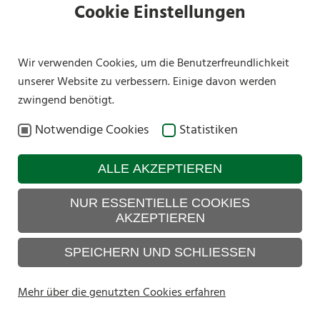
Preise
Cookie Einstellungen
Übersicht Festgelände
LINKS
DOWNLOADS
IMPRESSUM
DATENSCHUTZ
SITEMAP
Reservierung
Wir verwenden Cookies, um die Benutzerfreundlichkeit
Unterkünfte
unserer Website zu verbessern. Einige davon werden
Öffnungszeiten Büro TVB
zwingend benötigt.
Zell am Ziller
Notwendige Cookies
Statistiken
Shuttle- und Zubringerbusse
Gauder Taxi
ALLE AKZEPTIEREN
Zeltplan
Umzug
NUR ESSENTIELLE COOKIES
AKZEPTIEREN
Verkehrsregelung und
Parken
SPEICHERN UND SCHLIESSEN
Fundsachen
Mehr über die genutzten Cookies erfahren
WISSENSWERTES