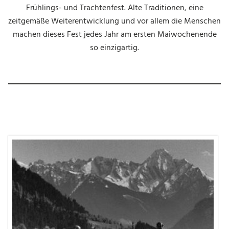
Preise
Frühlings- und Trachtenfest. Alte Traditionen, eine
Übersicht Festgelände
zeitgemäße Weiterentwicklung und vor allem die Menschen
Reservierung
machen dieses Fest jedes Jahr am ersten Maiwochenende
so einzigartig.
Unterkünfte
Öffnungszeiten Büro TVB
Zell am Ziller
Shuttle- und Zubringerbusse
Gauder Taxi
Zeltplan
Umzug
Verkehrsregelung und
Parken
Fundsachen
WISSENSWERTES